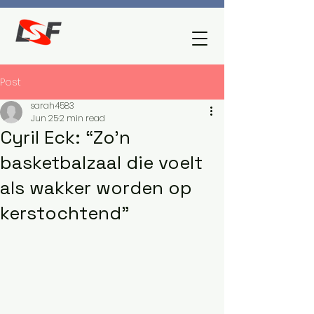
Post
sarah4583
Jun 25
2 min read
Cyril Eck: “Zo’n
basketbalzaal die voelt
als wakker worden op
kerstochtend”