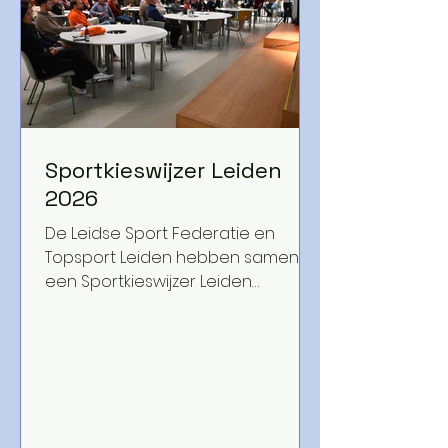
Sportkieswijzer Leiden
2026
De Leidse Sport Federatie en
Topsport Leiden hebben samen
een Sportkieswijzer Leiden
gemaakt om mensen te helpen bij
het maken van een sportieve
keuze tijdens de
gemeenteraadsverkiezingen. Om
te lezen en te delen!