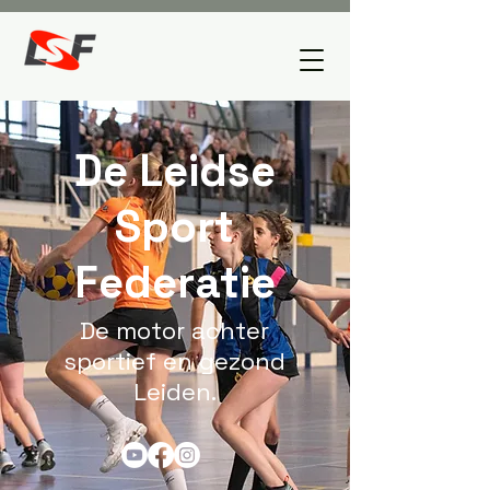
De Leidse
Sport
Federatie
De motor achter
sportief en gezond
Leiden.