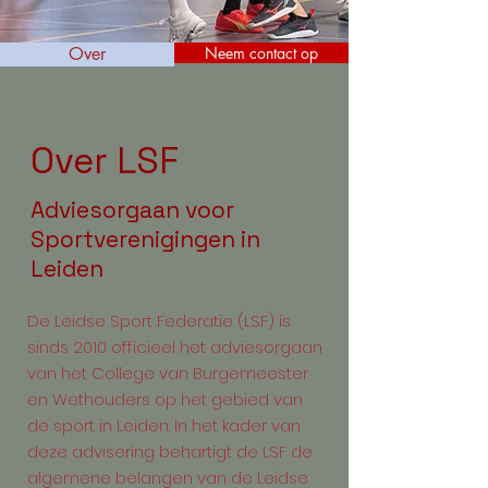
Over
Neem contact op
Over LSF
Adviesorgaan voor
Sportverenigingen in
Leiden
De Leidse Sport Federatie (LSF) is
sinds 2010 officieel het adviesorgaan
van het College van Burgemeester
en Wethouders op het gebied van
de sport in Leiden. In het kader van
deze advisering behartigt de LSF de
algemene belangen van de Leidse