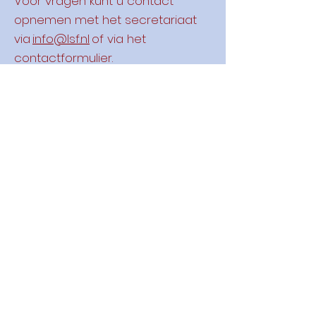
Voor vragen kunt u contact
opnemen met het secretariaat
via
info@lsf.nl
of via het
contactformulier.
Voornaam
Achternaam
E-mail
Bericht